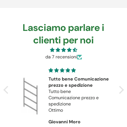
Lasciamo parlare i
clienti per noi
da 7 recensioni
Tutto bene Comunicazione
Acqui
prezzo e spedizione
terre
Tutto bene
Avendo
Comunicazione prezzo e
delle 
spedizione
avevo 
Ottimo
prodo
Avend
Giovanni Moro
Stefa
scala