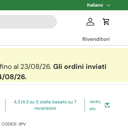
Lingua
Italiano
Accedi
Carrello
Rivenditori
 fino al 23/08/26.
Gli ordini inviati
24/08/26.
4.3 |4.3 su 5 stelle basato su 7
Verific
recensioni
ato
|
CODICE:
SPV