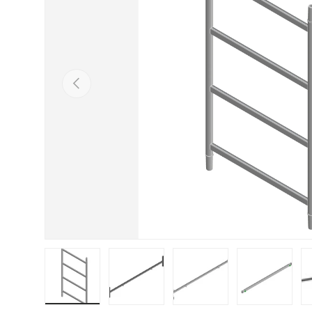
Indietro
Carica immagine 1 nella visualizzazione galleria
Carica immagine 2 nella visualizzaz
Carica immagine 3 nell
Carica im