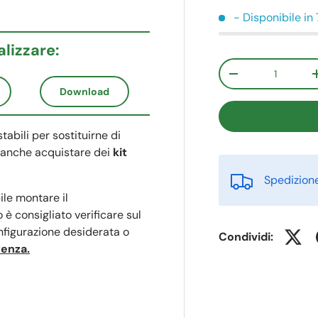
- Disponibile in 
alizzare:
Q.tà
-
Download
tabili per sostituirne di
le anche acquistare dei
kit
Spedizione 
ile montare il
 è consigliato verificare sul
nfigurazione desiderata o
Condividi:
tenza.