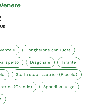
 Venere
R
EUR
vanzale
Longherone con ruote
parapetto
Diagonale
Tirante
ola
Staffa stabilizzatrice (Piccola)
zzatrice (Grande)
Spondina lunga
a
ia
azione galleria
lla visualizzazione galleria
immagine 9 nella visualizzazione galleria
Carica immagine 10 nella visualizzazione galleria
Carica immagine 11 nella visualizzazione gall