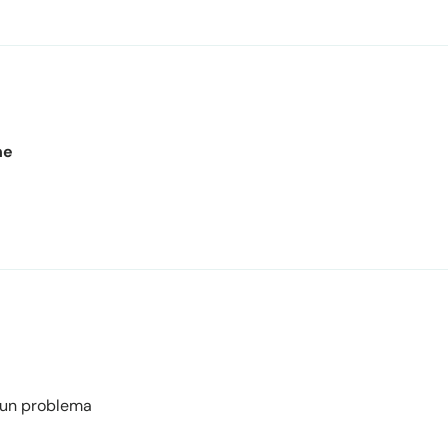
ne
ssun problema