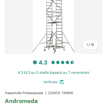
di
1
/
16
4.3
4.3 |4.3 su 5 stelle basato su 7 recensioni
Verificato
Trabattello Professionale
|
CODICE:
TA195R
Andromeda