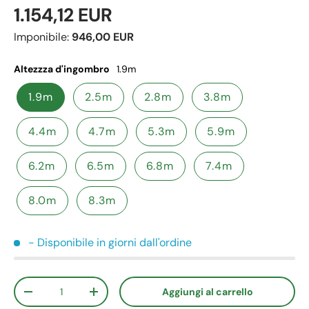
1.154,12 EUR
Imponibile:
946,00 EUR
Altezzza d'ingombro
1.9m
1.9m
2.5m
2.8m
3.8m
4.4m
4.7m
5.3m
5.9m
6.2m
6.5m
6.8m
7.4m
8.0m
8.3m
- Disponibile in giorni dall'ordine
Q.tà
Aggiungi al carrello
-
+