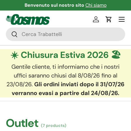
Benvenuto sul nostro sito
Chi siamo
Skip to content
Menu
Log in
Cart
Search
Search
☀️ Chiusura Estiva 2026 🏖️
Gentile cliente, ti informiamo che i nostri
uffici saranno chiusi dal 8/08/26 fino al
23/08/26.
Gli ordini inviati dopo il 31/07/26
verranno evasi a partire dal 24/08/26.
Outlet
(7 products)