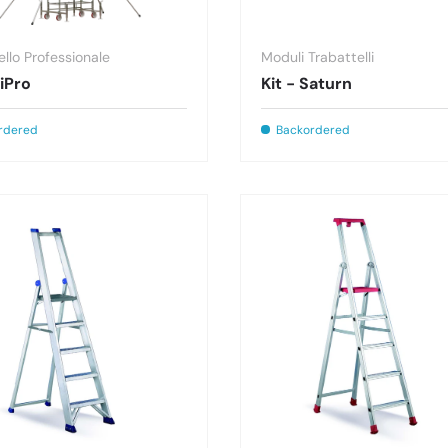
ello Professionale
Moduli Trabattelli
iPro
Kit - Saturn
rdered
Backordered