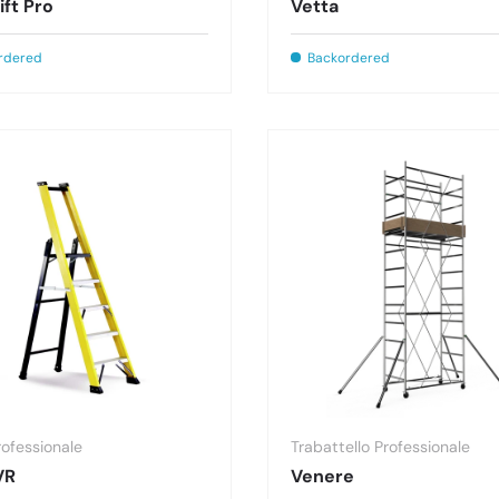
ift Pro
Vetta
rdered
Backordered
rofessionale
Trabattello Professionale
VR
Venere