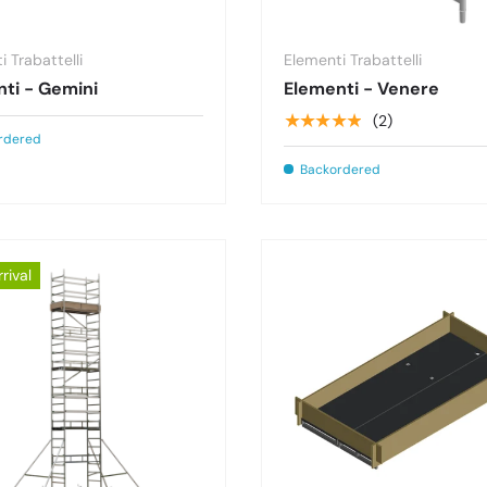
 Trabattelli
Elementi Trabattelli
ti - Gemini
Elementi - Venere
★★★★★
(2)
rdered
Backordered
rival