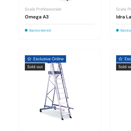
Scala Professionale
Scala P
Omega A3
Idra L
Backordered
Backo
Esclusiva Online
Esc
Sold out
Sold o