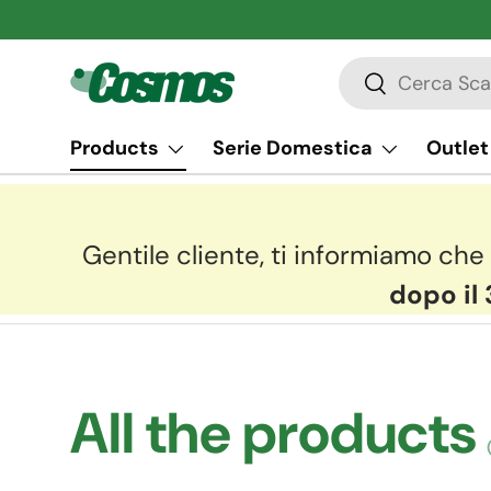
Skip to content
Search
Search
Products
Serie Domestica
Outlet
Gentile cliente, ti informiamo che 
dopo il 
All the products