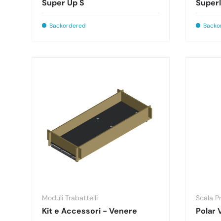
Super Up S
Superl
Backordered
Backo
Moduli Trabattelli
Scala P
Kit e Accessori - Venere
Polar 