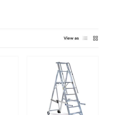
List
Grid
View as