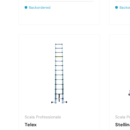
Backordered
Backo
Scala Professionale
Scala P
Telex
Stelli