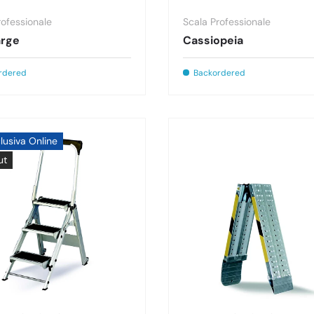
rofessionale
Scala Professionale
arge
Cassiopeia
rdered
Backordered
lusiva Online
ut