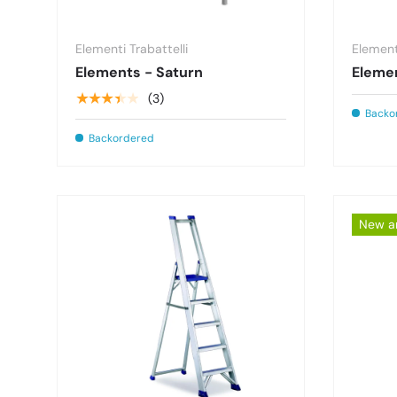
Elementi Trabattelli
Elementi
Elements - Saturn
Elemen
★★★★★
(3)
Backo
Backordered
New ar