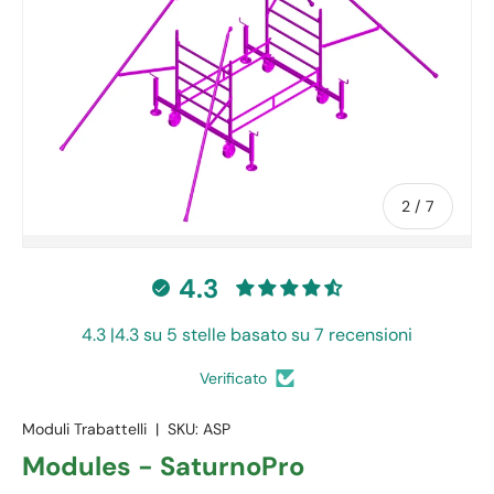
of
2
/
7
4.3
4.3 |4.3 su 5 stelle basato su 7 recensioni
Verificato
Moduli Trabattelli
|
SKU:
ASP
Modules - SaturnoPro