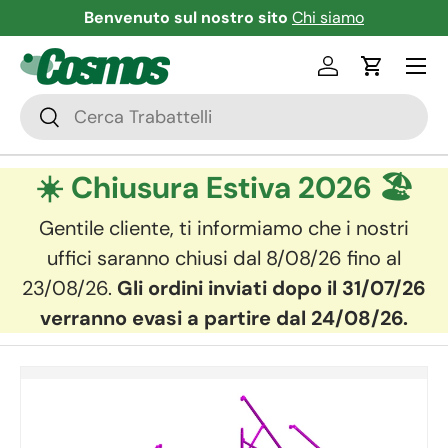
Benvenuto sul nostro sito
Chi siamo
Skip to content
Menu
Log in
Cart
Search
Search
☀️ Chiusura Estiva 2026 🏖️
Gentile cliente, ti informiamo che i nostri
uffici saranno chiusi dal 8/08/26 fino al
23/08/26.
Gli ordini inviati dopo il 31/07/26
verranno evasi a partire dal 24/08/26.
Image 2 is now available in gallery view