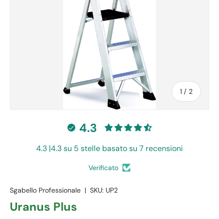
of
1
/
2
4.3
4.3 |4.3 su 5 stelle basato su 7 recensioni
Verificato
Sgabello Professionale
|
SKU:
UP2
Uranus Plus