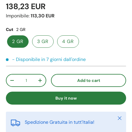
138,23 EUR
Imponibile:
113,30 EUR
Cut
2 GR
2 GR
3 GR
4 GR
- Disponibile in 7 giorni dall'ordine
Qty
Add to cart
-
+
Buy it now
Close
Spedizione Gratuita in tutt'Italia!