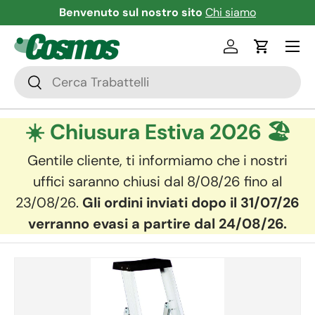
nuto sul nostro sito
Chi siamo
Scopri la nuova s
Skip to content
Menu
Log in
Cart
Search
Search
☀️ Chiusura Estiva 2026 🏖️
Gentile cliente, ti informiamo che i nostri
uffici saranno chiusi dal 8/08/26 fino al
23/08/26.
Gli ordini inviati dopo il 31/07/26
verranno evasi a partire dal 24/08/26.